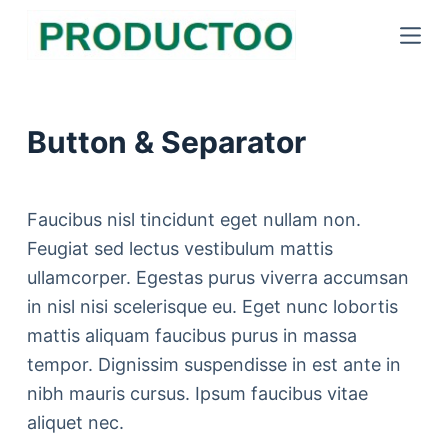
S
k
i
p
Button & Separator
t
o
c
Faucibus nisl tincidunt eget nullam non.
o
Feugiat sed lectus vestibulum mattis
n
ullamcorper. Egestas purus viverra accumsan
t
in nisl nisi scelerisque eu. Eget nunc lobortis
e
mattis aliquam faucibus purus in massa
n
tempor. Dignissim suspendisse in est ante in
t
nibh mauris cursus. Ipsum faucibus vitae
aliquet nec.