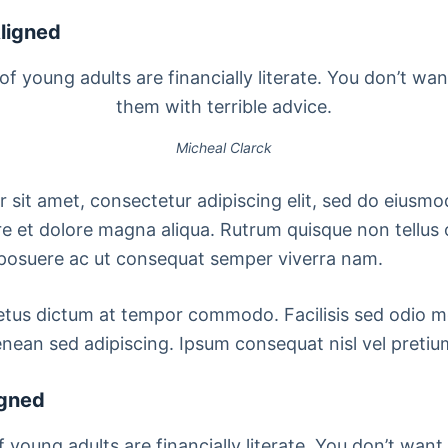
ligned
of young adults are financially literate. You don’t w
them with terrible advice.
Micheal Clarck
 sit amet, consectetur adipiscing elit, sed do eiusm
re et dolore magna aliqua. Rutrum quisque non tellus 
posuere ac ut consequat semper viverra nam.
etus dictum at tempor commodo. Facilisis sed odio m
an sed adipiscing. Ipsum consequat nisl vel pretium
igned
f young adults are financially literate. You don’t wan