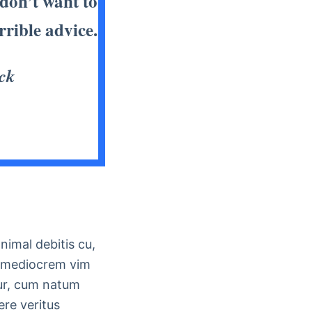
 don’t want to
rible advice.
ck
nimal debitis cu,
re mediocrem vim
tur, cum natum
re veritus