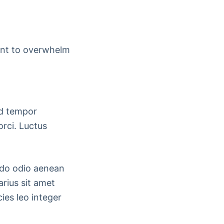
want to overwhelm
od tempor
orci. Luctus
odo odio aenean
arius sit amet
ies leo integer