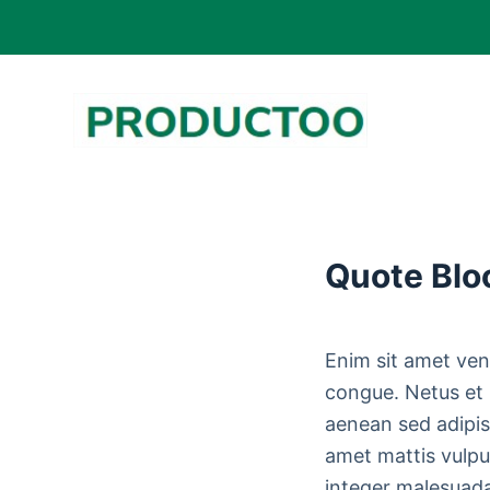
S
k
i
p
t
o
c
o
Quote Blo
n
t
e
Enim sit amet ven
n
congue. Netus et
t
aenean sed adipisc
amet mattis vulpu
integer malesuad