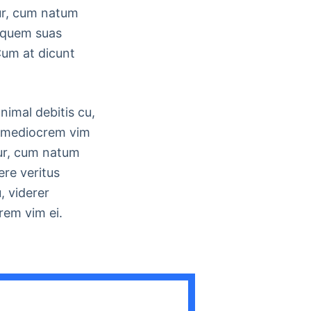
ur, cum natum
e quem suas
um at dicunt
nimal debitis cu,
re mediocrem vim
tur, cum natum
re veritus
, viderer
rem vim ei.