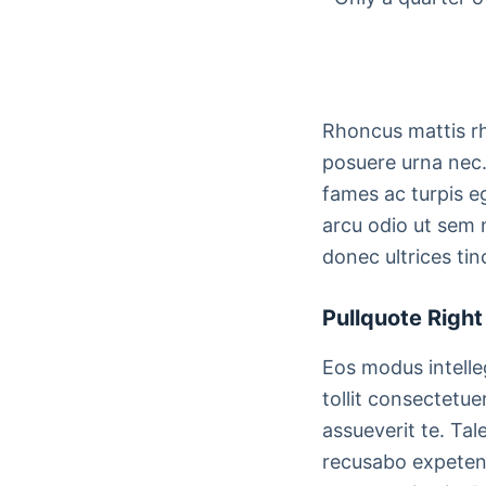
Rhoncus mattis rh
posuere urna nec.
fames ac turpis e
arcu odio ut sem n
donec ultrices ti
Pullquote Right
Eos modus intelle
tollit consectetuer
assueverit te. Tal
recusabo expetendi