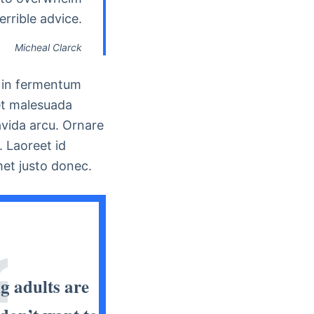
errible advice.
Micheal Clarck
t in fermentum
et malesuada
avida arcu. Ornare
. Laoreet id
met justo donec.
g adults are