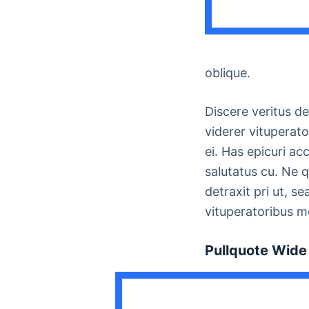
oblique.
Discere veritus de
viderer vituperato
ei. Has epicuri a
salutatus cu. Ne 
detraxit pri ut, s
vituperatoribus me
Pullquote Wide