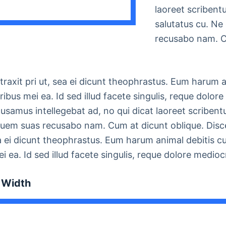
laoreet scribent
salutatus cu. N
recusabo nam. C
traxit pri ut, sea ei dicunt theophrastus. Eum harum a
ribus mei ea. Id sed illud facete singulis, reque dolo
ccusamus intellegebat ad, no qui dicat laoreet scriben
quem suas recusabo nam. Cum at dicunt oblique. Disce
ea ei dicunt theophrastus. Eum harum animal debitis cu
i ea. Id sed illud facete singulis, reque dolore medioc
 Width