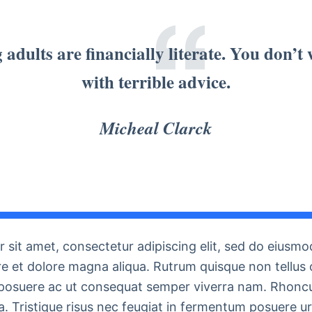
 adults are financially literate. You don’
with terrible advice.
Micheal Clarck
 sit amet, consectetur adipiscing elit, sed do eiusm
re et dolore magna aliqua. Rutrum quisque non tellus 
posuere ac ut consequat semper viverra nam. Rhonc
a. Tristique risus nec feugiat in fermentum posuere u