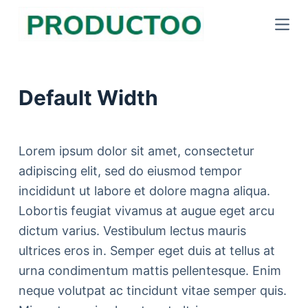
S
k
i
p
Default Width
t
o
c
Lorem ipsum dolor sit amet, consectetur
o
adipiscing elit, sed do eiusmod tempor
n
incididunt ut labore et dolore magna aliqua.
t
Lobortis feugiat vivamus at augue eget arcu
e
dictum varius. Vestibulum lectus mauris
n
ultrices eros in. Semper eget duis at tellus at
t
urna condimentum mattis pellentesque. Enim
neque volutpat ac tincidunt vitae semper quis.