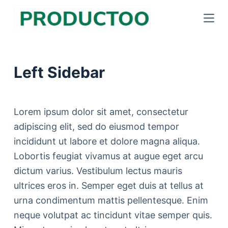
S
k
i
p
Left Sidebar
t
o
c
Lorem ipsum dolor sit amet, consectetur
o
adipiscing elit, sed do eiusmod tempor
n
incididunt ut labore et dolore magna aliqua.
t
Lobortis feugiat vivamus at augue eget arcu
e
dictum varius. Vestibulum lectus mauris
n
ultrices eros in. Semper eget duis at tellus at
t
urna condimentum mattis pellentesque. Enim
neque volutpat ac tincidunt vitae semper quis.